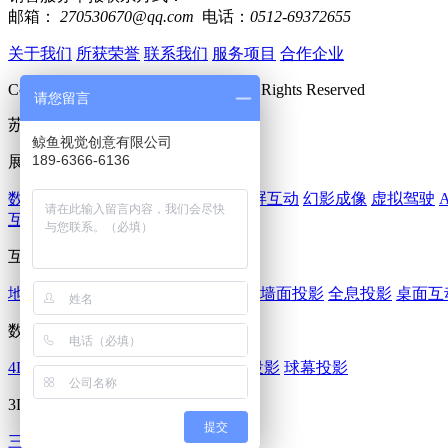
邮箱：
270530670@qq.com
电话：
0512-69372655
关于我们
所获荣誉
联系我们
服务项目
合作企业
Copyright 2018 www.huomi360.cn All Rights Reserved
请您留言
苏ICP备15062489号-2
鲸鱼视觉创意有限公司
189-6366-6136
展厅多媒体：
数字展厅
数字沙盘
虚拟试衣
AR大屏互动
幻影成像
虚拟驾驶
互动滑轨屏
互动投影：
地面互动投影
画画水族馆
天幕投影
墙面投影
全息投影
桌面互
数字影院：
4D影院
沉浸式投影
弧幕影院
环幕投影
球幕投影
3D宣传片：
提交
三维动画
企业宣传片