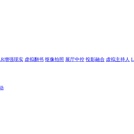
AR增强现实
虚拟翻书
抠像拍照
展厅中控
投影融合
虚拟主持人
动