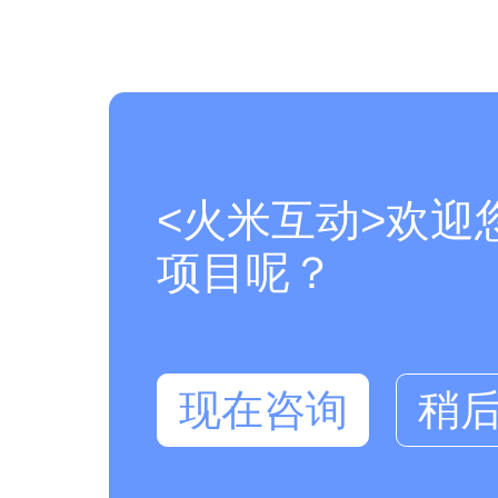
<火米互动>欢迎
项目呢？
现在咨询
稍