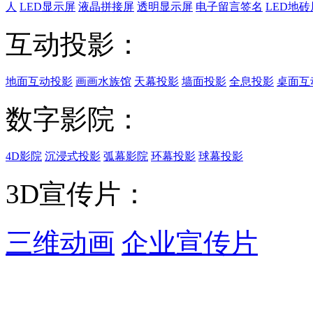
人
LED显示屏
液晶拼接屏
透明显示屏
电子留言签名
LED地砖
互动投影：
地面互动投影
画画水族馆
天幕投影
墙面投影
全息投影
桌面互
数字影院：
4D影院
沉浸式投影
弧幕影院
环幕投影
球幕投影
3D宣传片：
三维动画
企业宣传片