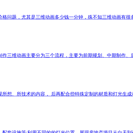
价格问题，尤其是三维动画多少钱一分钟，殊不知三维动画有很
制作三维动画主要分为三个流程，主要为前期规划、中期制作、
现所想、所技术的内容， 后再配合些特殊定制的材质和灯光生成
、配套设施等;利用不同的的灯光位置，展现房地产项目从白天到