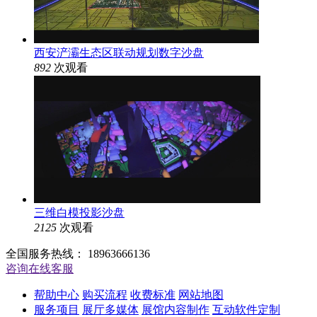
西安浐灞生态区联动规划数字沙盘
892
次观看
三维白模投影沙盘
2125
次观看
全国服务热线：
18963666136
咨询在线客服
帮助中心
购买流程
收费标准
网站地图
服务项目
展厅多媒体
展馆内容制作
互动软件定制