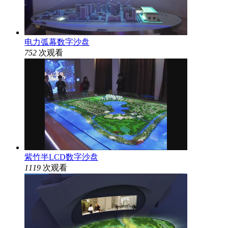
电力弧幕数字沙盘
752
次观看
紫竹半LCD数字沙盘
1119
次观看