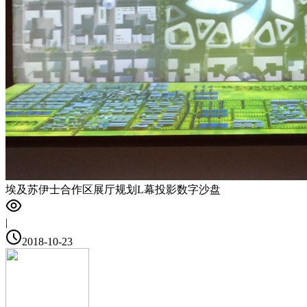
埃及苏伊士合作区展厅规划L幕投影数字沙盘
|
2018-10-23