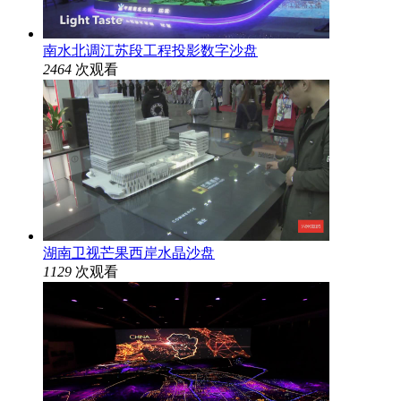
南水北调江苏段工程投影数字沙盘
2464
次观看
湖南卫视芒果西岸水晶沙盘
1129
次观看