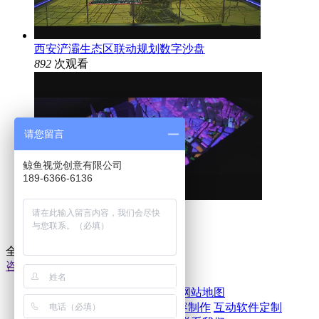
西安浐灞生态区联动规划数字沙盘
892
次观看
请您留言
鲸鱼视觉创意有限公司
189-6366-6136
三维白模投影沙盘
2125
次观看
全国服务热线：
18963666136
咨询在线客服
帮助中心
购买流程
收费标准
网站地图
服务项目
展厅多媒体
展馆内容制作
互动软件定制