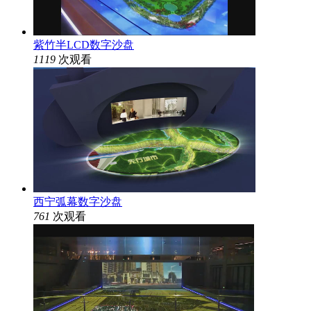
紫竹半LCD数字沙盘
1119
次观看
西宁弧幕数字沙盘
761
次观看