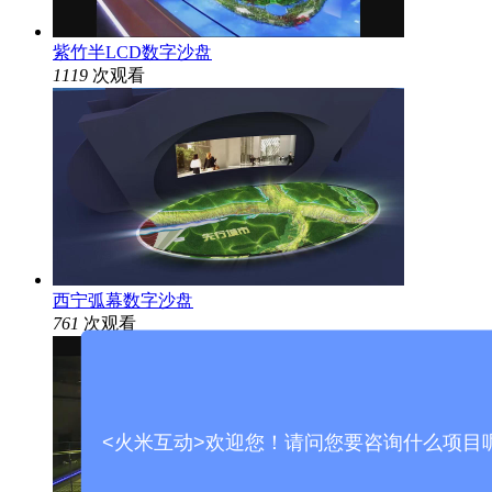
紫竹半LCD数字沙盘
1119
次观看
西宁弧幕数字沙盘
761
次观看
<火米互动>欢迎您！请问您要咨询什么项目