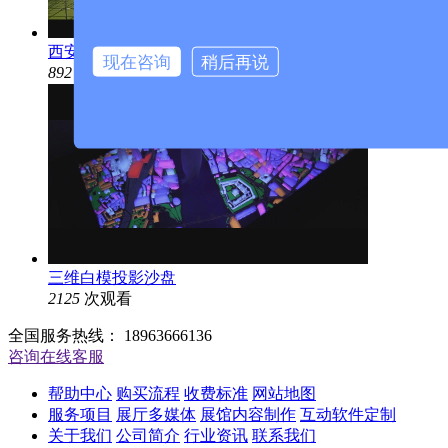
西安浐灞生态区联动规划数字沙盘
现在咨询
稍后再说
892
次观看
三维白模投影沙盘
2125
次观看
全国服务热线：
18963666136
咨询在线客服
帮助中心
购买流程
收费标准
网站地图
服务项目
展厅多媒体
展馆内容制作
互动软件定制
关于我们
公司简介
行业资讯
联系我们