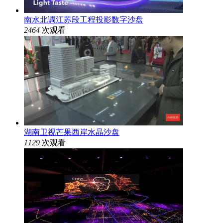
南水北调江苏段工程投影数字沙盘
2464
次观看
湖南卫视芒果西岸水晶沙盘
1129
次观看