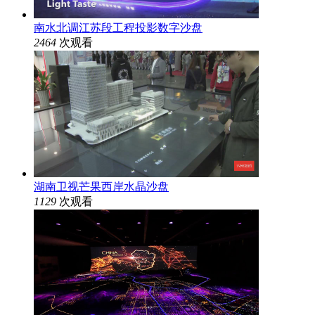
南水北调江苏段工程投影数字沙盘
2464
次观看
湖南卫视芒果西岸水晶沙盘
1129
次观看