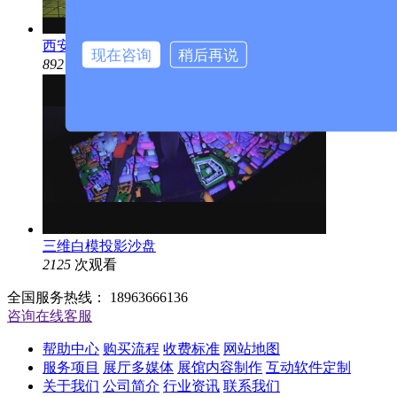
西安浐灞生态区联动规划数字沙盘
现在咨询
稍后再说
892
次观看
三维白模投影沙盘
2125
次观看
全国服务热线：
18963666136
咨询在线客服
帮助中心
购买流程
收费标准
网站地图
服务项目
展厅多媒体
展馆内容制作
互动软件定制
关于我们
公司简介
行业资讯
联系我们