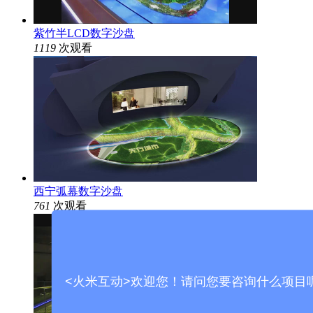
紫竹半LCD数字沙盘
1119
次观看
西宁弧幕数字沙盘
761
次观看
<火米互动>欢迎您！请问您要咨询什么项目