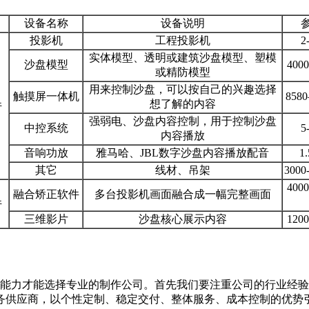
设备名称
设备说明
投影机
工程投影机
2
实体模型、透明或建筑沙盘模型、塑模
沙盘模型
400
或精防模型
用来控制沙盘，可以按自己的兴趣选择
触摸屏一体机
858
想了解的内容
件
强弱电、沙盘内容控制，用于控制沙盘
中控系统
5
内容播放
音响功放
雅马哈、JBL数字沙盘内容播放配音
1
其它
线材、吊架
3000
400
融合矫正软件
多台投影机画面融合成一幅完整画面
件
三维影片
沙盘核心展示内容
120
能力才能选择专业的制作公司。首先我们要注重公司的行业经验
服务供应商，以个性定制、稳定交付、整体服务、成本控制的优势