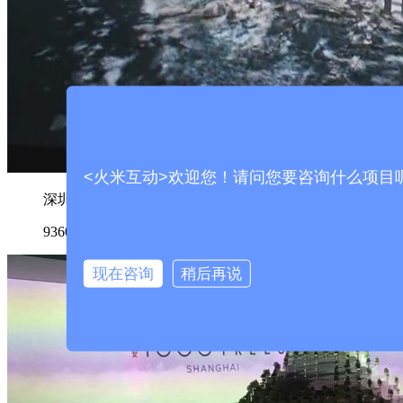
<火米互动>欢迎您！请问您要咨询什么项目
深圳中信海港城地产三维L幕数字沙盘
9360
现在咨询
稍后再说