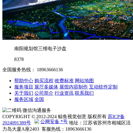
南阳规划馆三维电子沙盘
8378
全国服务热线：
18963666136
帮助中心
购买流程
收费标准
网站地图
服务项目
展厅多媒体
展馆内容制作
互动软件定制
关于我们
公司简介
行业资讯
联系我们
服务区域
全国
微信沟通服务
COPYRIGHT © 2012-2024 鲸鱼视觉创意 版权所有
苏ICP备
公网安备 *号
2024091389号
地址：江苏省苏州市相城区活
力岛大厦A座2403 客服热线：18963666136