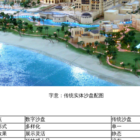
字意：传统实体沙盘配图
点
数字沙盘
传统沙盘
形式
多样化
单一
效果
展示灵活
静态