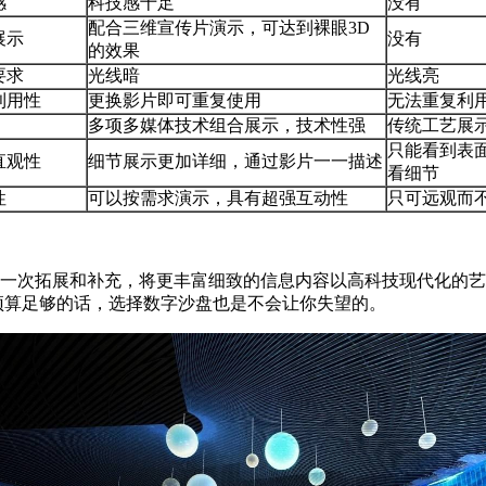
感
科技感十足
没有
配合三维宣传片演示，可达到裸眼3D
展示
没有
的效果
要求
光线暗
光线亮
利用性
更换影片即可重复使用
无法重复利
多项多媒体技术组合展示，技术性强
传统工艺展
只能看到表
直观性
细节展示更加详细，通过影片一一描述
看细节
性
可以按需求演示，具有超强互动性
只可远观而
一次拓展和补充，将更丰富细致的信息内容以高科技现代化的艺
预算足够的话，选择数字沙盘也是不会让你失望的。