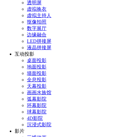
透明屏
虚拟换衣
虚拟主持人
抠像拍照
数字展厅
边缘融合
LED拼接屏
液晶拼接屏
互动投影
桌面投影
地面投影
墙面投影
全息投影
天幕投影
画画水族馆
弧幕影院
环幕影院
球幕影院
4D影院
沉浸式影院
影片