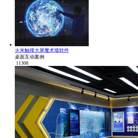
火米触摸大屏魔术墙软件
桌面互动案例
11308