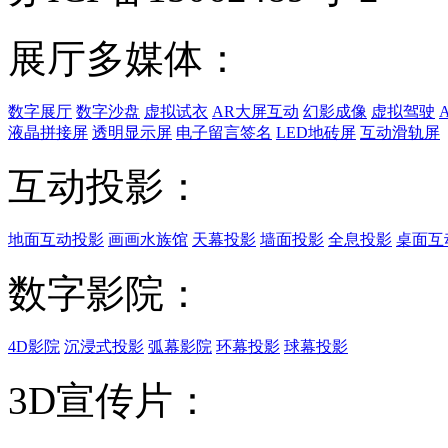
展厅多媒体：
数字展厅
数字沙盘
虚拟试衣
AR大屏互动
幻影成像
虚拟驾驶
液晶拼接屏
透明显示屏
电子留言签名
LED地砖屏
互动滑轨屏
互动投影：
地面互动投影
画画水族馆
天幕投影
墙面投影
全息投影
桌面互
数字影院：
4D影院
沉浸式投影
弧幕影院
环幕投影
球幕投影
3D宣传片：