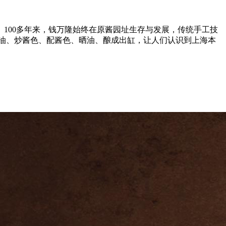
100多年来，钱万隆始终在原酱园址生存与发展，传统手工技
油、炒酱色、配酱色、晒油、酿成出缸，让人们认识到上海本