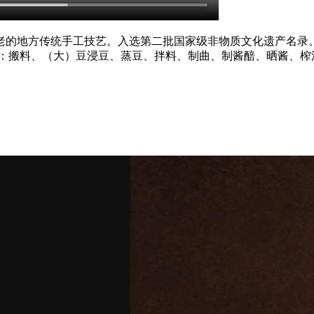
的地方传统手工技艺。入选第二批国家级非物质文化遗产名录。
为：搬料、（大）豆浸豆、蒸豆、拌料、制曲、制酱醅、晒酱、榨