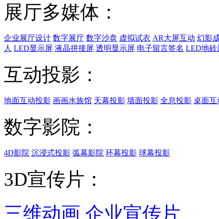
展厅多媒体：
企业展厅设计
数字展厅
数字沙盘
虚拟试衣
AR大屏互动
幻影
人
LED显示屏
液晶拼接屏
透明显示屏
电子留言签名
LED地砖
互动投影：
地面互动投影
画画水族馆
天幕投影
墙面投影
全息投影
桌面互
数字影院：
4D影院
沉浸式投影
弧幕影院
环幕投影
球幕投影
3D宣传片：
三维动画
企业宣传片