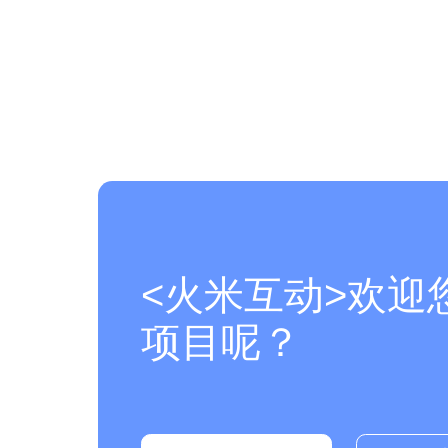
<火米互动>欢迎
项目呢？