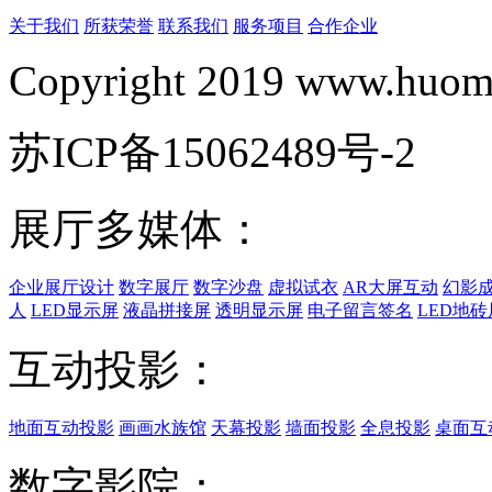
关于我们
所获荣誉
联系我们
服务项目
合作企业
Copyright 2019 www.huomi
苏ICP备15062489号-2
展厅多媒体：
企业展厅设计
数字展厅
数字沙盘
虚拟试衣
AR大屏互动
幻影
人
LED显示屏
液晶拼接屏
透明显示屏
电子留言签名
LED地砖
互动投影：
地面互动投影
画画水族馆
天幕投影
墙面投影
全息投影
桌面互
数字影院：