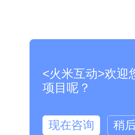
<火米互动>欢迎
项目呢？
现在咨询
稍