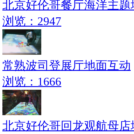
北京好伦哥餐厅海洋主题
浏览：2947
常熟波司登展厅地面互动
浏览：1666
北京好伦哥回龙观航母店