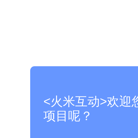
<火米互动>欢迎
项目呢？