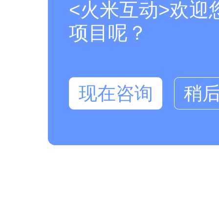
<火米互动>欢迎
项目呢？
现在咨询
稍