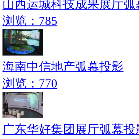
山西运城科技成果展厅弧
浏览：785
海南中信地产弧幕投影
浏览：770
广东华好集团展厅弧幕投