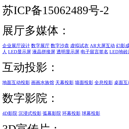
苏ICP备15062489号-2
展厅多媒体：
企业展厅设计
数字展厅
数字沙盘
虚拟试衣
AR大屏互动
幻影
人
LED显示屏
液晶拼接屏
透明显示屏
电子留言签名
LED地砖
互动投影：
地面互动投影
画画水族馆
天幕投影
墙面投影
全息投影
桌面互
数字影院：
4D影院
沉浸式投影
弧幕影院
环幕投影
球幕投影
3D宣传片：