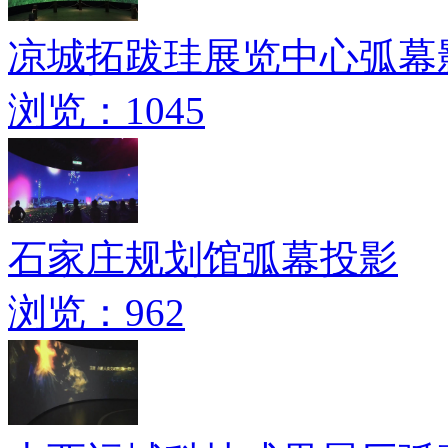
凉城拓跋珪展览中心弧幕
浏览：1045
石家庄规划馆弧幕投影
浏览：962