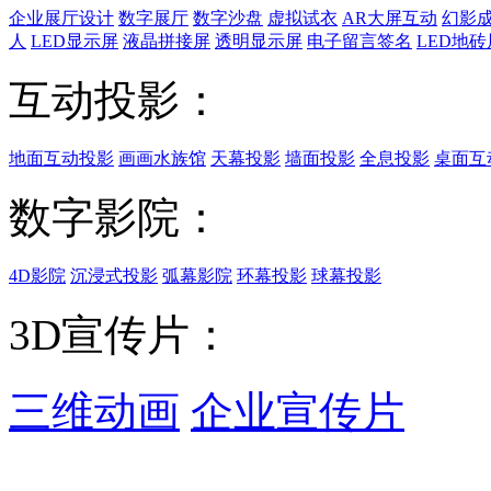
企业展厅设计
数字展厅
数字沙盘
虚拟试衣
AR大屏互动
幻影
人
LED显示屏
液晶拼接屏
透明显示屏
电子留言签名
LED地砖
互动投影：
地面互动投影
画画水族馆
天幕投影
墙面投影
全息投影
桌面互
数字影院：
4D影院
沉浸式投影
弧幕影院
环幕投影
球幕投影
3D宣传片：
三维动画
企业宣传片