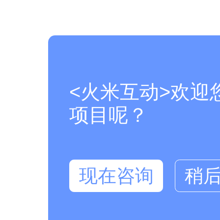
<火米互动>欢迎
项目呢？
现在咨询
稍