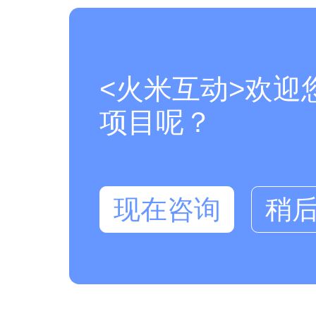
<火米互动>欢迎
项目呢？
现在咨询
稍