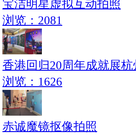
宝洁明星虚拟互动拍照
浏览：2081
香港回归20周年成就展
浏览：1626
赤诚魔镜抠像拍照