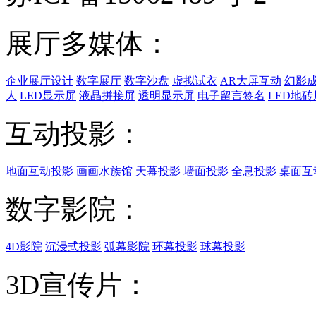
展厅多媒体：
企业展厅设计
数字展厅
数字沙盘
虚拟试衣
AR大屏互动
幻影
人
LED显示屏
液晶拼接屏
透明显示屏
电子留言签名
LED地砖
互动投影：
地面互动投影
画画水族馆
天幕投影
墙面投影
全息投影
桌面互
数字影院：
4D影院
沉浸式投影
弧幕影院
环幕投影
球幕投影
3D宣传片：