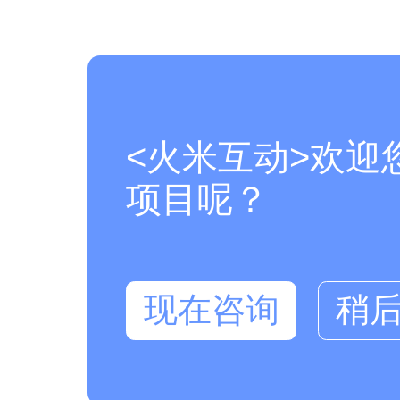
<火米互动>欢迎
项目呢？
现在咨询
稍