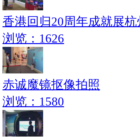
香港回归20周年成就展
浏览：1626
赤诚魔镜抠像拍照
浏览：1580