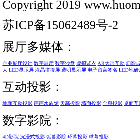
Copyright 2019 www.huomi
苏ICP备15062489号-2
展厅多媒体：
企业展厅设计
数字展厅
数字沙盘
虚拟试衣
AR大屏互动
幻影
人
LED显示屏
液晶拼接屏
透明显示屏
电子留言签名
LED地砖
互动投影：
地面互动投影
画画水族馆
天幕投影
墙面投影
全息投影
桌面互
数字影院：
4D影院
沉浸式投影
弧幕影院
环幕投影
球幕投影