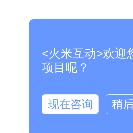
<火米互动>欢迎
项目呢？
现在咨询
稍