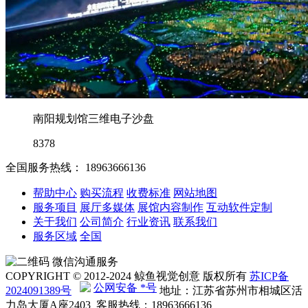
南阳规划馆三维电子沙盘
8378
全国服务热线：
18963666136
帮助中心
购买流程
收费标准
网站地图
服务项目
展厅多媒体
展馆内容制作
互动软件定制
关于我们
公司简介
行业资讯
联系我们
服务区域
全国
微信沟通服务
COPYRIGHT © 2012-2024 鲸鱼视觉创意 版权所有
苏ICP备
公网安备 *号
2024091389号
地址：江苏省苏州市相城区活
力岛大厦A座2403 客服热线：18963666136