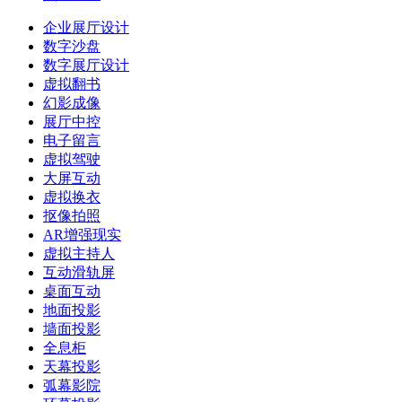
企业展厅设计
数字沙盘
数字展厅设计
虚拟翻书
幻影成像
展厅中控
电子留言
虚拟驾驶
大屏互动
虚拟换衣
抠像拍照
AR增强现实
虚拟主持人
互动滑轨屏
桌面互动
地面投影
墙面投影
全息柜
天幕投影
弧幕影院