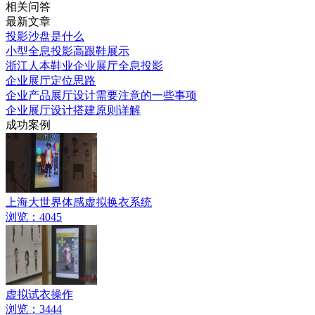
相关问答
最新文章
投影沙盘是什么
小型全息投影高跟鞋展示
浙江人本鞋业企业展厅全息投影
企业展厅定位思路
企业产品展厅设计需要注意的一些事项
企业展厅设计搭建原则详解
成功案例
上海大世界体感虚拟换衣系统
浏览：4045
虚拟试衣操作
浏览：3444