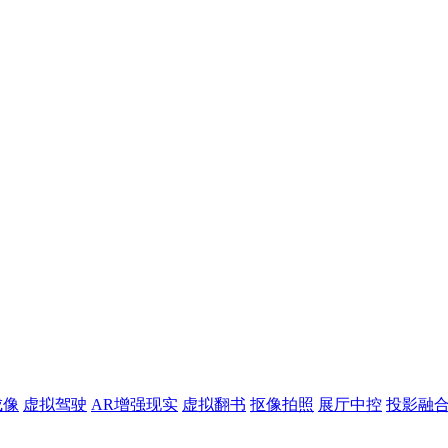
成像
虚拟驾驶
AR增强现实
虚拟翻书
抠像拍照
展厅中控
投影融