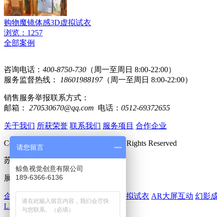
购物魔镜体感3D虚拟试衣
浏览：1257
全部案例
咨询电话：
400-8750-730
（周一至周日 8:00-22:00）
服务监督热线：
18601988197
（周一至周日 8:00-22:00）
销售服务举报联系方式：
邮箱：
270530670@qq.com
电话：
0512-69372655
关于我们
所获荣誉
联系我们
服务项目
合作企业
Copyright 2019 www.huomi360.cn All Rights Reserved
请您留言
苏ICP备15062489号-2
鲸鱼视觉创意有限公司
189-6366-6136
展厅多媒体：
企业展厅设计
数字展厅
数字沙盘
虚拟试衣
AR大屏互动
幻影
LED地砖屏
互动滑轨屏