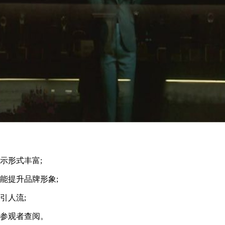
示形式丰富;
能提升品牌形象;
引人流;
供参观者查阅。