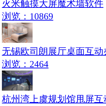
火米触摸大屏魔术墙软件
浏览：10869
无锡欧司朗展厅桌面互动
浏览：2464
杭州湾上虞规划馆甩屏互