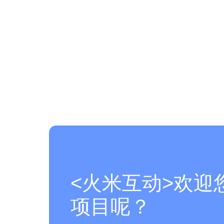
<火米互动>欢迎
项目呢？