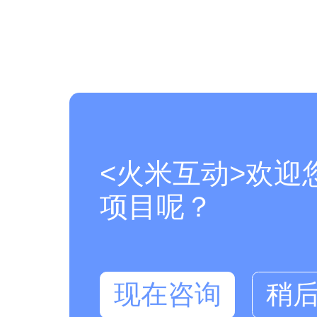
<火米互动>欢迎
项目呢？
现在咨询
稍