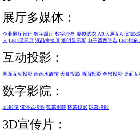
展厅多媒体：
企业展厅设计
数字展厅
数字沙盘
虚拟试衣
AR大屏互动
幻影
人
LED显示屏
液晶拼接屏
透明显示屏
电子留言签名
LED地砖
互动投影：
地面互动投影
画画水族馆
天幕投影
墙面投影
全息投影
桌面互
数字影院：
4D影院
沉浸式投影
弧幕影院
环幕投影
球幕投影
3D宣传片：