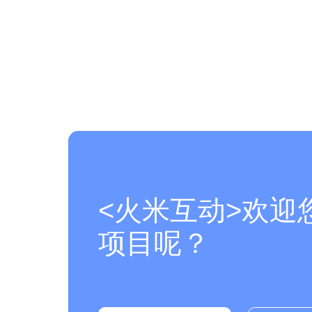
<火米互动>欢迎
项目呢？