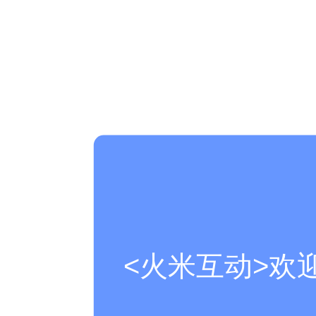
<火米互动>欢