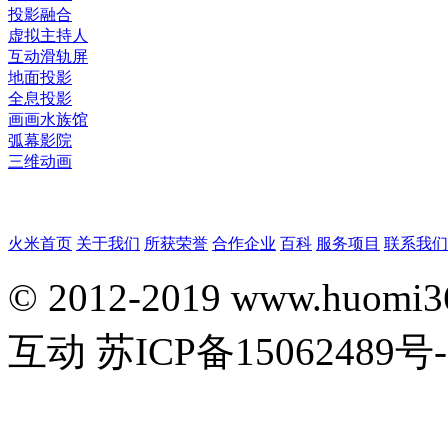
投影融合
虚拟主持人
互动滑轨屏
地面投影
全息投影
画画水族馆
弧幕影院
三维动画
火米首页
关于我们
所获荣誉
合作企业
百科
服务项目
联系我们
© 2012-2019 www.huomi360
互动 苏ICP备15062489号-