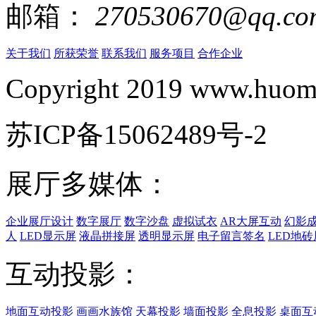
邮箱：
270530670@qq.co
关于我们
所获荣誉
联系我们
服务项目
合作企业
Copyright 2019 www.huomi
苏ICP备15062489号-2
展厅多媒体：
企业展厅设计
数字展厅
数字沙盘
虚拟试衣
AR大屏互动
幻影
人
LED显示屏
液晶拼接屏
透明显示屏
电子留言签名
LED地砖
互动投影：
地面互动投影
画画水族馆
天幕投影
墙面投影
全息投影
桌面互