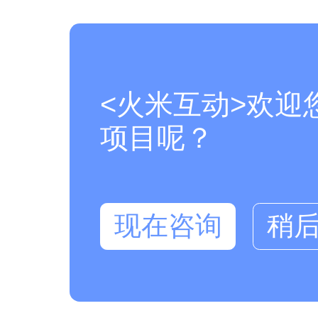
<火米互动>欢迎
项目呢？
现在咨询
稍