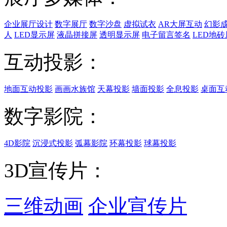
企业展厅设计
数字展厅
数字沙盘
虚拟试衣
AR大屏互动
幻影
人
LED显示屏
液晶拼接屏
透明显示屏
电子留言签名
LED地砖
互动投影：
地面互动投影
画画水族馆
天幕投影
墙面投影
全息投影
桌面互
数字影院：
4D影院
沉浸式投影
弧幕影院
环幕投影
球幕投影
3D宣传片：
三维动画
企业宣传片