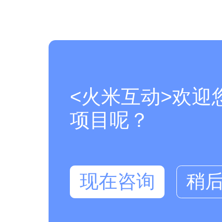
<火米互动>欢迎
项目呢？
现在咨询
稍