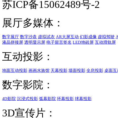
苏ICP备15062489号-2
展厅多媒体：
数字展厅
数字沙盘
虚拟试衣
AR大屏互动
幻影成像
虚拟驾驶
液晶拼接屏
透明显示屏
电子留言签名
LED地砖屏
互动滑轨屏
互动投影：
地面互动投影
画画水族馆
天幕投影
墙面投影
全息投影
桌面互
数字影院：
4D影院
沉浸式投影
弧幕影院
环幕投影
球幕投影
3D宣传片：