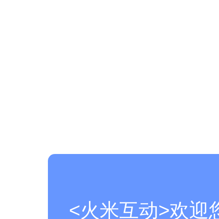
<火米互动>欢迎