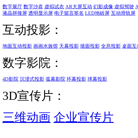
数字展厅
数字沙盘
虚拟试衣
AR大屏互动
幻影成像
虚拟驾驶
液晶拼接屏
透明显示屏
电子留言签名
LED地砖屏
互动滑轨屏
互动投影：
地面互动投影
画画水族馆
天幕投影
墙面投影
全息投影
桌面互
数字影院：
4D影院
沉浸式投影
弧幕影院
环幕投影
球幕投影
3D宣传片：
三维动画
企业宣传片