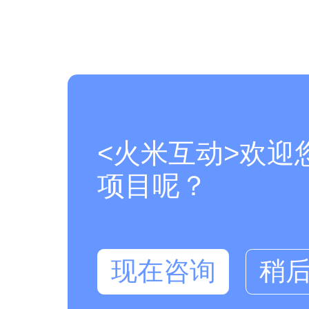
<火米互动>欢迎
项目呢？
现在咨询
稍