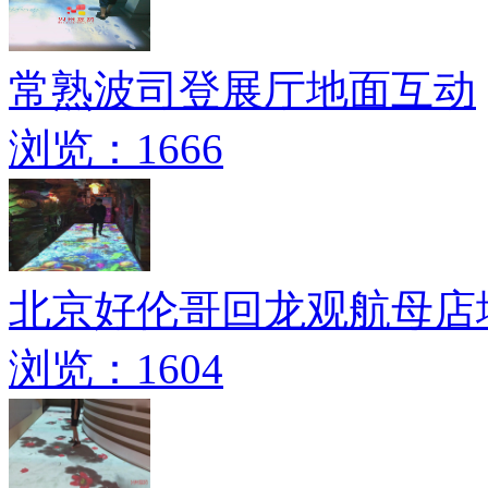
常熟波司登展厅地面互动
浏览：1666
北京好伦哥回龙观航母店
浏览：1604