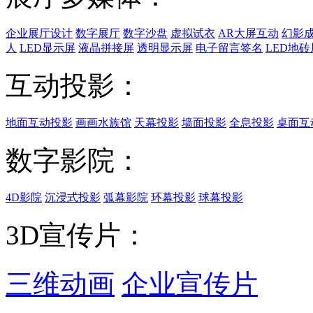
企业展厅设计
数字展厅
数字沙盘
虚拟试衣
AR大屏互动
幻影
人
LED显示屏
液晶拼接屏
透明显示屏
电子留言签名
LED地砖
互动投影：
地面互动投影
画画水族馆
天幕投影
墙面投影
全息投影
桌面互
数字影院：
4D影院
沉浸式投影
弧幕影院
环幕投影
球幕投影
3D宣传片：
三维动画
企业宣传片