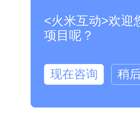
<火米互动>欢迎
项目呢？
现在咨询
稍