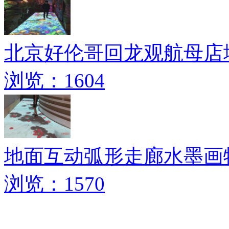
北京好伦哥回龙观航母店
浏览：1604
地面互动弧形走廊水墨画
浏览：1570