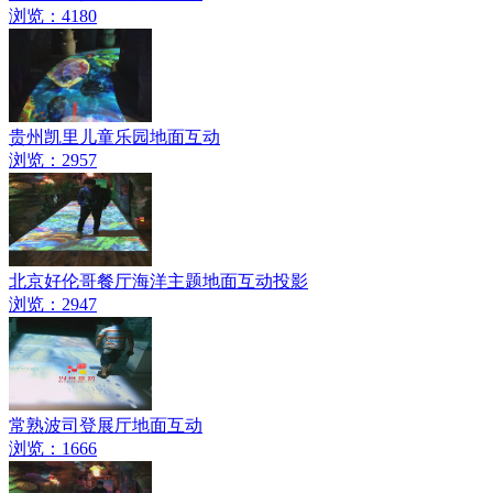
浏览：4180
贵州凯里儿童乐园地面互动
浏览：2957
北京好伦哥餐厅海洋主题地面互动投影
浏览：2947
常熟波司登展厅地面互动
浏览：1666