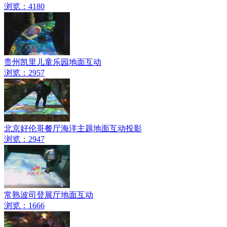
浏览：4180
贵州凯里儿童乐园地面互动
浏览：2957
北京好伦哥餐厅海洋主题地面互动投影
浏览：2947
常熟波司登展厅地面互动
浏览：1666