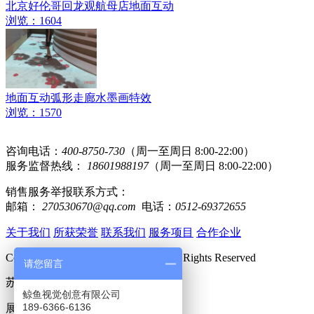
北京好伦哥回龙观航母店地面互动
浏览：1604
地面互动弧形走廊水墨画特效
浏览：1570
咨询电话：
400-8750-730
（周一至周日 8:00-22:00）
服务监督热线：
18601988197
（周一至周日 8:00-22:00）
销售服务举报联系方式：
邮箱：
270530670@qq.com
电话：
0512-69372655
关于我们
所获荣誉
联系我们
服务项目
合作企业
Copyright 2019 www.huomi360.cn All Rights Reserved
请您留言
苏ICP备15062489号-2
鲸鱼视觉创意有限公司
189-6366-6136
展厅多媒体：