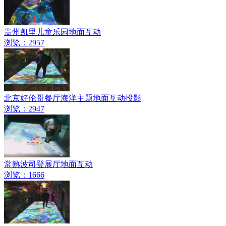
贵州凯里儿童乐园地面互动
浏览：2957
北京好伦哥餐厅海洋主题地面互动投影
浏览：2947
常熟波司登展厅地面互动
浏览：1666