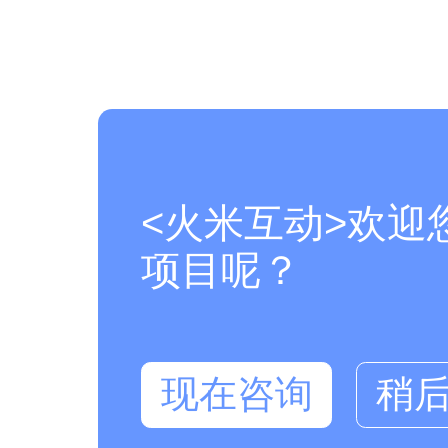
<火米互动>欢迎
项目呢？
现在咨询
稍