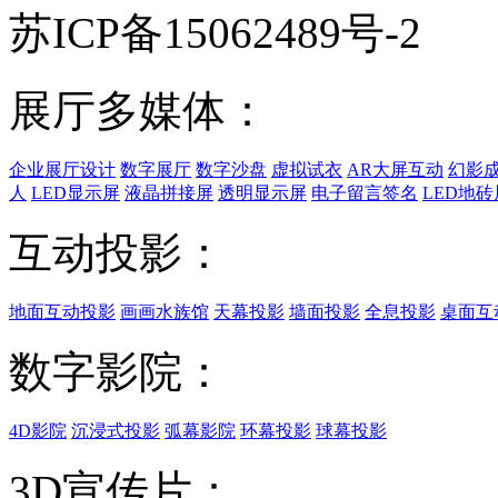
苏ICP备15062489号-2
展厅多媒体：
企业展厅设计
数字展厅
数字沙盘
虚拟试衣
AR大屏互动
幻影
人
LED显示屏
液晶拼接屏
透明显示屏
电子留言签名
LED地砖
互动投影：
地面互动投影
画画水族馆
天幕投影
墙面投影
全息投影
桌面互
数字影院：
4D影院
沉浸式投影
弧幕影院
环幕投影
球幕投影
3D宣传片：