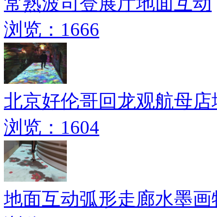
常熟波司登展厅地面互动
浏览：1666
北京好伦哥回龙观航母店
浏览：1604
地面互动弧形走廊水墨画