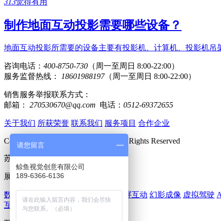
313
觉得有用
制作地面互动投影需要哪些设备？
地面互动投影所需要的设备主要有投影机、计算机、投影机吊
咨询电话：
400-8750-730
（周一至周日 8:00-22:00）
服务监督热线：
18601988197
（周一至周日 8:00-22:00）
销售服务举报联系方式：
邮箱：
270530670@qq.com
电话：
0512-69372655
关于我们
所获荣誉
联系我们
服务项目
合作企业
Copyright 2018 www.huomi360.cn All Rights Reserved
请您留言
苏ICP备15062489号-2
鲸鱼视觉创意有限公司
189-6366-6136
展厅多媒体：
数字展厅
数字沙盘
虚拟试衣
AR大屏互动
幻影成像
虚拟驾驶
互动滑轨屏