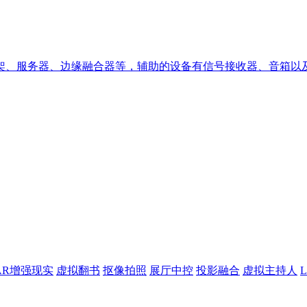
架、服务器、边缘融合器等，辅助的设备有信号接收器、音箱以
AR增强现实
虚拟翻书
抠像拍照
展厅中控
投影融合
虚拟主持人