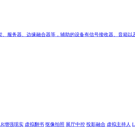
架、服务器、边缘融合器等，辅助的设备有信号接收器、音箱以
AR增强现实
虚拟翻书
抠像拍照
展厅中控
投影融合
虚拟主持人