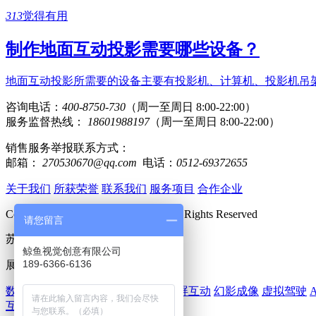
313
觉得有用
制作地面互动投影需要哪些设备？
地面互动投影所需要的设备主要有投影机、计算机、投影机吊
咨询电话：
400-8750-730
（周一至周日 8:00-22:00）
服务监督热线：
18601988197
（周一至周日 8:00-22:00）
销售服务举报联系方式：
邮箱：
270530670@qq.com
电话：
0512-69372655
关于我们
所获荣誉
联系我们
服务项目
合作企业
Copyright 2018 www.huomi360.cn All Rights Reserved
请您留言
苏ICP备15062489号-2
鲸鱼视觉创意有限公司
189-6366-6136
展厅多媒体：
数字展厅
数字沙盘
虚拟试衣
AR大屏互动
幻影成像
虚拟驾驶
互动滑轨屏