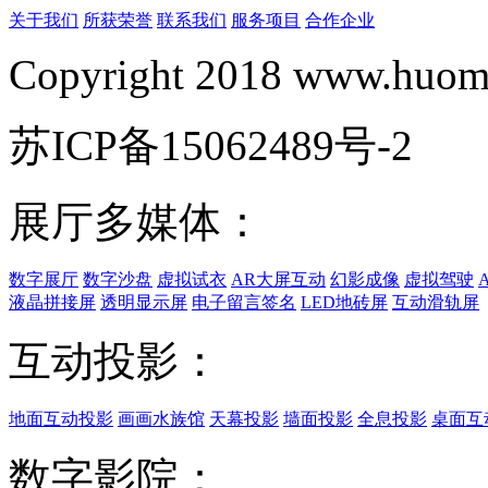
关于我们
所获荣誉
联系我们
服务项目
合作企业
Copyright 2018 www.huomi
苏ICP备15062489号-2
展厅多媒体：
数字展厅
数字沙盘
虚拟试衣
AR大屏互动
幻影成像
虚拟驾驶
液晶拼接屏
透明显示屏
电子留言签名
LED地砖屏
互动滑轨屏
互动投影：
地面互动投影
画画水族馆
天幕投影
墙面投影
全息投影
桌面互
数字影院：