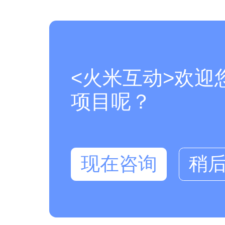
<火米互动>欢迎
项目呢？
现在咨询
稍