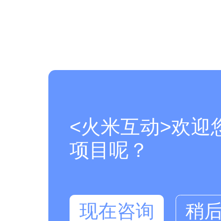
<火米互动>欢迎
项目呢？
现在咨询
稍