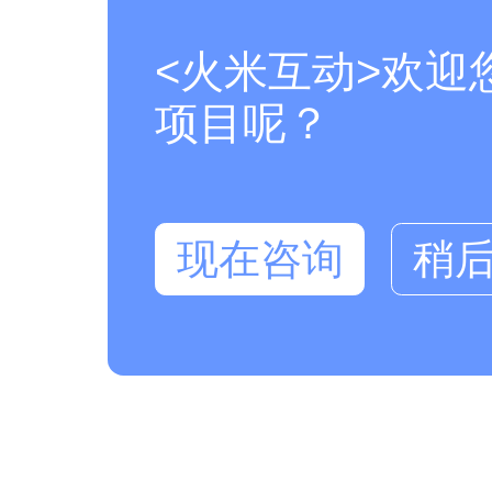
<火米互动>欢迎
项目呢？
现在咨询
稍