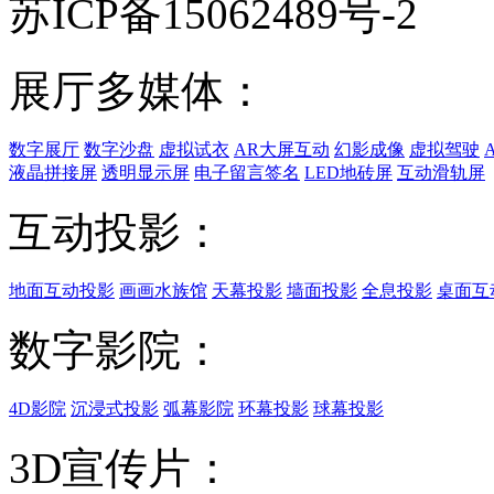
苏ICP备15062489号-2
展厅多媒体：
数字展厅
数字沙盘
虚拟试衣
AR大屏互动
幻影成像
虚拟驾驶
液晶拼接屏
透明显示屏
电子留言签名
LED地砖屏
互动滑轨屏
互动投影：
地面互动投影
画画水族馆
天幕投影
墙面投影
全息投影
桌面互
数字影院：
4D影院
沉浸式投影
弧幕影院
环幕投影
球幕投影
3D宣传片：