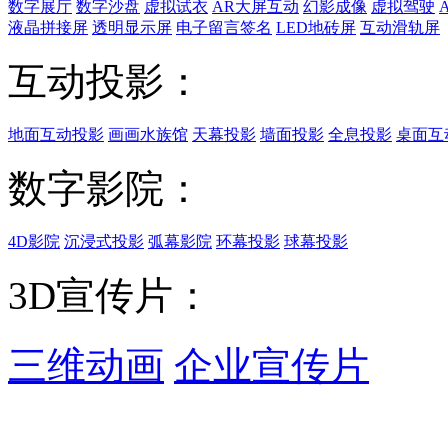
数字展厅
数字沙盘
虚拟试衣
AR大屏互动
幻影成像
虚拟驾驶
液晶拼接屏
透明显示屏
电子留言签名
LED地砖屏
互动滑轨屏
互动投影：
地面互动投影
画画水族馆
天幕投影
墙面投影
全息投影
桌面互
数字影院：
4D影院
沉浸式投影
弧幕影院
环幕投影
球幕投影
3D宣传片：
三维动画
企业宣传片