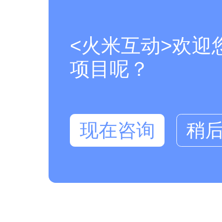
<火米互动>欢迎
项目呢？
现在咨询
稍