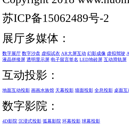
苏ICP备15062489号-2
展厅多媒体：
数字展厅
数字沙盘
虚拟试衣
AR大屏互动
幻影成像
虚拟驾驶
液晶拼接屏
透明显示屏
电子留言签名
LED地砖屏
互动滑轨屏
互动投影：
地面互动投影
画画水族馆
天幕投影
墙面投影
全息投影
桌面互
数字影院：
4D影院
沉浸式投影
弧幕影院
环幕投影
球幕投影