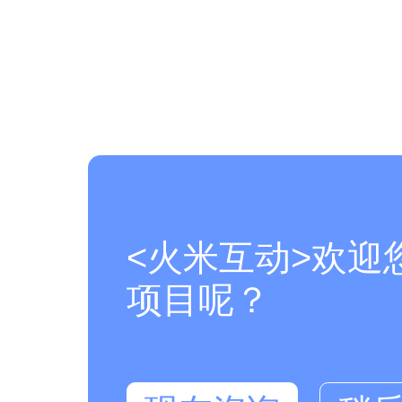
<火米互动>欢迎
项目呢？