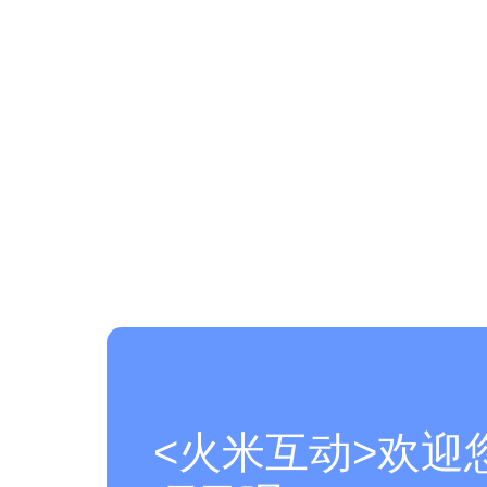
<火米互动>欢迎