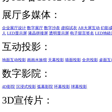
展厅多媒体：
企业展厅设计
数字展厅
数字沙盘
虚拟试衣
AR大屏互动
幻影
人
LED显示屏
液晶拼接屏
透明显示屏
电子留言签名
LED地砖
互动投影：
地面互动投影
画画水族馆
天幕投影
墙面投影
全息投影
桌面互
数字影院：
4D影院
沉浸式投影
弧幕影院
环幕投影
球幕投影
3D宣传片：