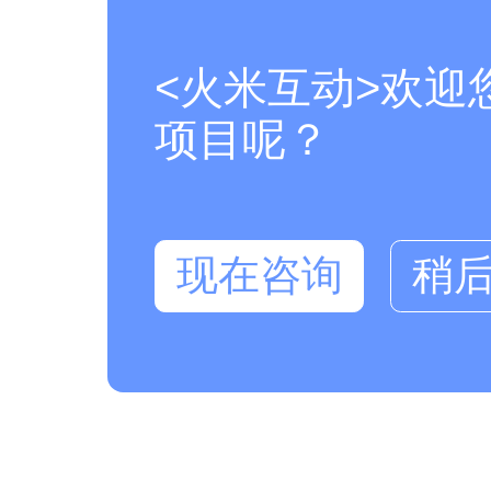
<火米互动>欢迎
项目呢？
现在咨询
稍