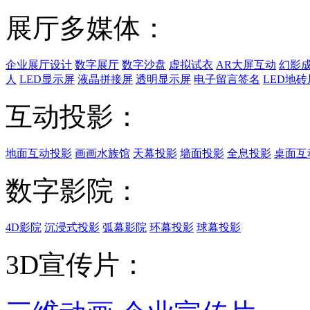
展厅多媒体：
企业展厅设计
数字展厅
数字沙盘
虚拟试衣
AR大屏互动
幻影
人
LED显示屏
液晶拼接屏
透明显示屏
电子留言签名
LED地砖
互动投影：
地面互动投影
画画水族馆
天幕投影
墙面投影
全息投影
桌面互
数字影院：
4D影院
沉浸式投影
弧幕影院
环幕投影
球幕投影
3D宣传片：