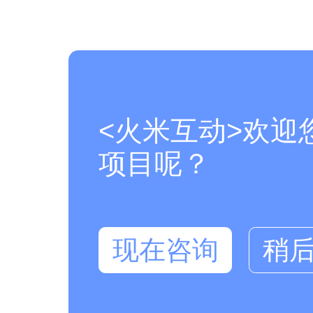
<火米互动>欢迎
项目呢？
现在咨询
稍